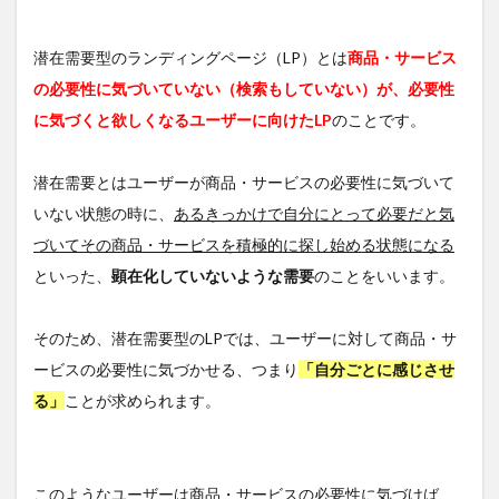
パー
ト
潜在需要型のランディングページ（LP）とは
商品・サービス
2.2
②必
の必要性に気づいていない（検索もしていない）が、必要性
要性
に気づくと欲しくなるユーザーに向けたLP
のことです。
を感
じて
もら
潜在需要とはユーザーが商品・サービスの必要性に気づいて
うパ
ート
いない状態の時に、
あるきっかけで自分にとって必要だと気
2.3
づいてその商品・サービスを積極的に探し始める状態になる
③信
といった、
顕在化していないような需要
のことをいいます。
用し
ても
らう
そのため、潜在需要型のLPでは、ユーザーに対して商品・サ
パー
ト
ービスの必要性に気づかせる、つまり
「自分ごとに感じさせ
（1）
る」
ことが求められます。
2.4
④解
決方
法を
このようなユーザーは商品・サービスの必要性に気づけば、
紹介