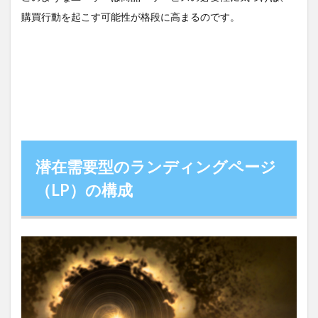
する
購買行動を起こす可能性が格段に高まるのです。
パー
ト
2.5
⑤信
用し
ても
らう
パー
ト
（2）
潜在需要型のランディングページ
2.6
（LP）の構成
⑥比
較し
ても
らう
パー
ト
2.7
⑦不
安を
解消