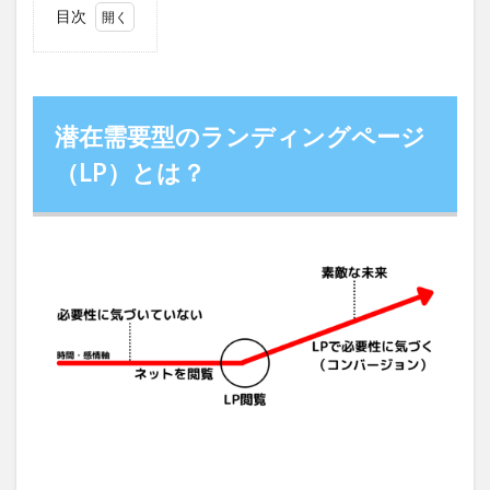
目次
1
潜在需
要型の
ランデ
ィング
潜在需要型のランディングページ
ページ
（LP）
（LP）とは？
とは？
2
潜在需
要型の
ランデ
ィング
ページ
（LP）
の構成
2.1
①認
知的
不協
和の