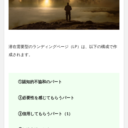
する
パー
ト
2.8
⑧買
う理
由
（言
潜在需要型のランディングページ（LP）は、以下の構成で作
い
成されます。
訳）
を作
るパ
ート
2.9
①認知的不協和のパート
⑨行
動を
促す
②必要性を感じてもらうパート
パー
ト
③信用してもらうパート（1）
3
まと
め