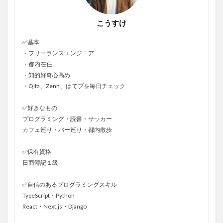
こうすけ
✅基本
・フリーランスエンジニア
・都内在住
・知的好奇心高め
・Qita、Zenn、はてブを毎日チェック
✅好きなもの
プログラミング・読書・サッカー
カフェ巡り・バー巡り・都内散歩
✅保有資格
日商簿記１級
✅自信のあるプログラミングスキル
TypeScript・Python
React・Next.js・Django