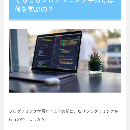
ミン
グ学
何を学ぶの？
習と
は何
を学
ぶ
の？
2
プロ
グラ
ミン
グ学
習の
大き
な流
れ
2.1
①作
りた
いも
プログラミング学習どうこうの前に、なぜプログラミングを
のを
行うのでしょうか？
決め
る