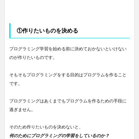
4.3
③簡
単な
プロ
グラ
①作りたいものを決める
ムを
作成
する
プログラミング学習を始める前に決めておかないといけない
4.4
のが作りたいものです。
④Web
フレー
ムワー
そもそもプログラミングをする目的はプログラムを作ること
クを学
です。
習する
4.5
⑤Web
プログラミングはあくまでもプログラムを作るための手段に
アプリ
過ぎません。
を開発
する
4.6
そのため作りたいものを決めないと、
⑥学
何のためにプログラミングの学習をしているのか？
習し