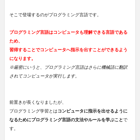
り返
す
そこで登場するのがプログラミング言語です。
3
初心
プログラミング言語はコンピュータも理解できる言語である
者が
やっ
ため、
てし
習得することでコンピュータへ指示を出すことができるよう
まう
間違
になります。
った
やり
※厳密にいうと、プログラミング言語はさらに機械語に翻訳
方
されてコンピュータが実行します。
3.1
頑張
って
暗記
前置きが長くなりましたが、
しよ
プログラミング学習とは
コンピュータに指示を出せるように
うと
する
なるためにプログラミング言語の文法やルールを学ぶこと
で
3.2
す。
完全
に理