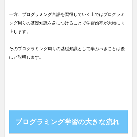
解し
てか
一方、プログラミング言語を習得していく上ではプログラミ
ら次
に進
ング周りの基礎知識を身につけることで学習効率が大幅に向
む
上します。
4
具体
的な
そのプログラミング周りの基礎知識として学ぶべきことは後
プロ
ほど説明します。
グラ
ミン
グ学
習手
順
4.1
①プ
ログ
ラミ
ング
周り
プログラミング学習の大きな流れ
の基
礎知
識を