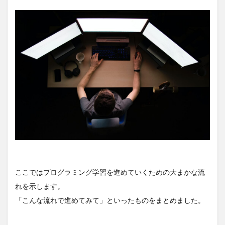
学ぶ
4.2
②プ
ログ
ラミ
ング
言語
を習
得す
る
4.2.1
学習サ
ービス
の場
合：
4.2.2
ここではプログラミング学習を進めていくための大まかな流
動画の
場合：
れを示します。
4.2.3
「こんな流れで進めてみて」といったものをまとめました。
書籍の
場合：