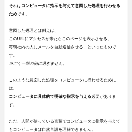
2.2
それは
コンピュータに指示を与えて意図した処理を行わせる
②作
ため
です。
りた
いも
のに
意図した処理とは例えば、
必要
な知
このURLにアクセスが来たらこのページを表示させる、
識を
毎朝社内の人にメールを自動送信させる、といったもので
ある
程度
す。
学ぶ
※ごく一部の例に過ぎません。
2.3
③実
際に
このような意図した処理をコンピュータに行わせるために
開発
は、
する
コンピュータに具体的で明確な指示を与える
必要がありま
2.4
す。
④調
べて
開発
ただ、人間が使っている言葉でコンピュータに指示を与えて
をひ
たす
もコンピュータは自然言語を理解できません。
ら繰