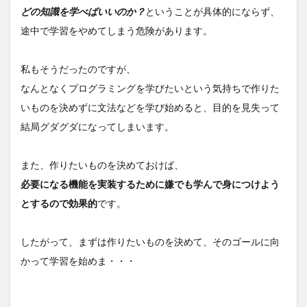
どの知識を学べばいいのか？
ということが具体的にならず、
た内
容を
途中で学習をやめてしまう危険があります。
アウ
トプ
ット
私もそうだったのですが、
する
なんとなくプログラミングを学びたいという気持ちで作りた
5
いものを決めずに文法などを学び始めると、目的を見失って
よく
ある
結局グダグダになってしまいます。
質
問：
プロ
また、作りたいものを決めておけば、
グラ
ミン
必要になる機能を実装するために嫌でも学んで身につけよう
グス
とするので効果的
です。
クー
ルっ
てど
したがって、まずは作りたいものを決めて、そのゴールに向
うな
の？
かって学習を始めま・・・
6
まと
め：