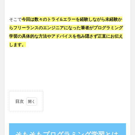
そこで
今回は数々のトライ&エラーを経験しながら未経験か
らフリーランスのエンジニアになった筆者がプログラミング
学習の具体的な方法やアドバイスを包み隠さず正直にお伝え
します。
目次
1
そも
そも
プロ
グラ
そもそもプログラミング学習とは